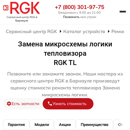
+7 (800) 301-97-75
Ежедневно с 9:00 до 21:00
Позвонить
мне утром
Сервисный центр RGK
в
Барнауле
Сервисный центр RGK
Каталог устройств
Ремонт 
Замена микросхемы логики
тепловизора
RGK TL
Позвоните или закажите звонок. Наши мастера из
сервисного центра RGK в Барнауле произведут
оценку стоимости ремонта тепловизора Замена
микросхемы логики.
Есть запчасти
Узнать стоимость
Гарантия
Модели
Акции
Преимущества
Отзы