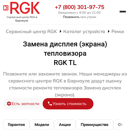
+7 (800) 301-97-75
Ежедневно с 9:00 до 21:00
Позвонить
мне утром
Сервисный центр RGK
в
Барнауле
Сервисный центр RGK
Каталог устройств
Ремонт 
Замена дисплея (экрана)
тепловизора
RGK TL
Позвоните или закажите звонок. Наши менеджеры из
сервисного центра RGK в Барнауле дадут оценку
стоимости ремонта тепловизора Замена дисплея
(экрана).
Есть запчасти
Узнать стоимость
Гарантия
Модели
Акции
Преимущества
Отзы