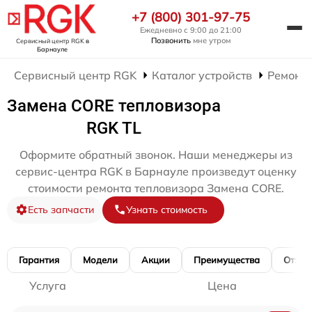
+7 (800) 301-97-75
Ежедневно с 9:00 до 21:00
Позвонить
мне утром
Сервисный центр RGK
в
Барнауле
Сервисный центр RGK
Каталог устройств
Ремонт 
Замена CORE тепловизора
RGK TL
Оформите обратный звонок. Наши менеджеры из
сервис-центра RGK в Барнауле произведут оценку
стоимости ремонта тепловизора Замена CORE.
Есть запчасти
Узнать стоимость
Гарантия
Модели
Акции
Преимущества
Отзы
Услуга
Цена