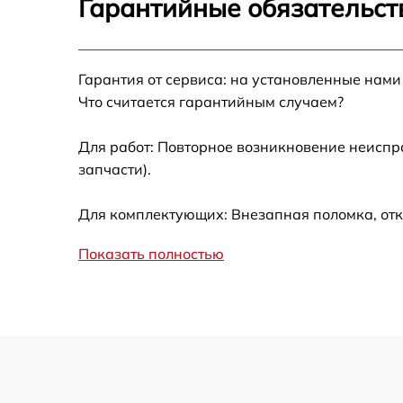
Гарантийные обязательст
Калибровка и настройка тепловизора
Гарантия от сервиса: на установленные нами
Ремонт встроенного дальнометра и
Что считается гарантийным случаем?
других устройств
Для работ: Повторное возникновение неиспр
Замена микросхемы логики
запчасти).
Замена ключей управления
Для комплектующих: Внезапная поломка, отк
Ремонт цепи питания
Показать полностью
Замена USB порта
Замена процессора
Замена аккумулятора