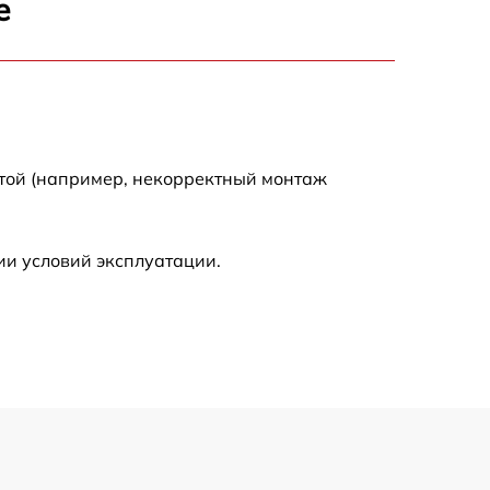
е
900 р
750 р
отой (например, некорректный монтаж
450 р
590 р
ии условий эксплуатации.
1200 р
650 р
850 р
700 р