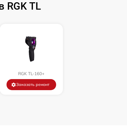
в RGK TL
1500 р
750 р
450 р
750 р
RGK TL-160+
850 р
Заказать ремонт
850 р
650 р