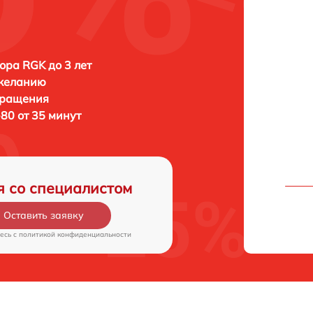
ора RGK до 3 лет
 желанию
бращения
80 от 35 минут
я со специалистом
Оставить заявку
есь c
политикой конфиденциальности