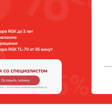
ора RGK до 3 лет
 желанию
бращения
зора
RGK TL-70 от 35 минут
я со специалистом
Оставить заявку
есь c
политикой конфиденциальности