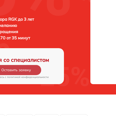
ора RGK до 3 лет
 желанию
бращения
70 от 35 минут
я со специалистом
Оставить заявку
есь c
политикой конфиденциальности