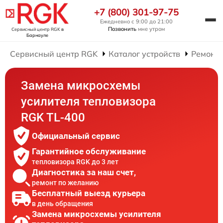
+7 (800) 301-97-75
Ежедневно с 9:00 до 21:00
Позвонить
мне утром
Сервисный центр RGK
в
Барнауле
Сервисный центр RGK
Каталог устройств
Ремонт 
Замена микросхемы
усилителя тепловизора
RGK TL-400
Официальный сервис
Гарантийное обслуживание
тепловизора RGK до 3 лет
Диагностика за наш счет,
ремонт по желанию
Бесплатный выезд курьера
в день обращения
Замена микросхемы усилителя