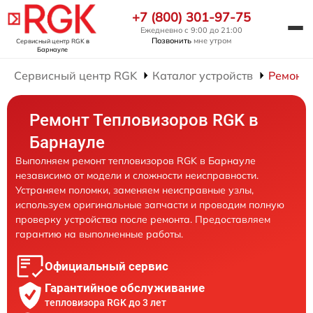
+7 (800) 301-97-75
Ежедневно с 9:00 до 21:00
Позвонить
мне утром
Сервисный центр RGK
в
Барнауле
Сервисный центр RGK
Каталог устройств
Ремонт 
Ремонт Тепловизоров RGK в
Барнауле
Выполняем ремонт тепловизоров RGK в Барнауле
независимо от модели и сложности неисправности.
Устраняем поломки, заменяем неисправные узлы,
используем оригинальные запчасти и проводим полную
проверку устройства после ремонта. Предоставляем
гарантию на выполненные работы.
Официальный сервис
Гарантийное обслуживание
тепловизора RGK до 3 лет