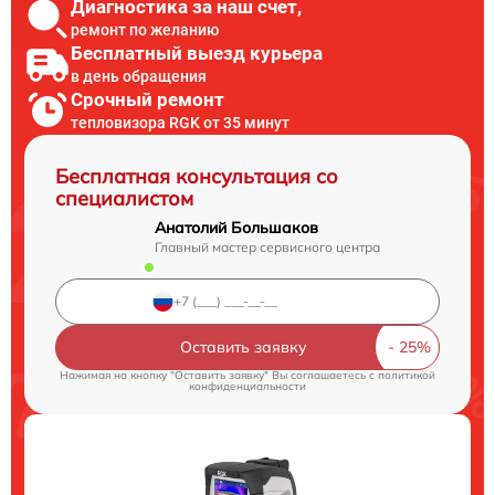
Диагностика за наш счет,
ремонт по желанию
Бесплатный выезд курьера
в день обращения
Срочный ремонт
тепловизора RGK от 35 минут
Бесплатная консультация со
специалистом
Анатолий Большаков
Главный мастер сервисного центра
Оставить заявку
Нажимая на кнопку "Оставить заявку" Вы соглашаетесь c
политикой
конфиденциальности