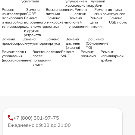
усилителя
улучшением
лучевой
характеристик
трубки
Ремонт
Замена
Восстановление
Ремонт
Ремонт датчика
контроллеров
CORE
питания
оптики
синхроимпульсов
Калибровка
Ремонт
Замена
Замена
Ремонт
Замена
и настройка
встроенного
микросхемы
ключей
цепи
USB порта
тепловизора
дальнометра
логики
управления
питания
и других
устройств
Замена
Замена
Замена
Замена
Прошивка
процессора
аккумулятора
корпуса
дисплея
(Обновление
(экрана)
ПО)
Ремонт платы
Восстановление
Ремонт
Ремонт
Ремонт
управления
после
Wi-Fi
разъема
капиллярной
(восстановление)
попадания
трубки
влаги
+7 (800) 301-97-75
Ежедневно с 9:00 до 21:00