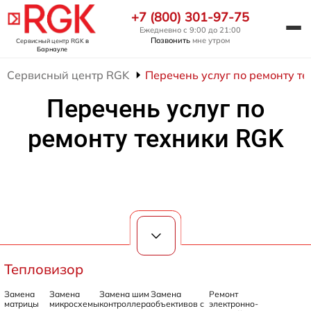
+7 (800) 301-97-75
Ежедневно с 9:00 до 21:00
Позвонить
мне утром
Сервисный центр RGK
в
Барнауле
Сервисный центр RGK
Перечень услуг по ремонту т
Перечень услуг по
ремонту техники RGK
Тепловизор
Замена
Замена
Замена шим
Замена
Ремонт
матрицы
микросхемы
контроллера
объективов с
электронно-